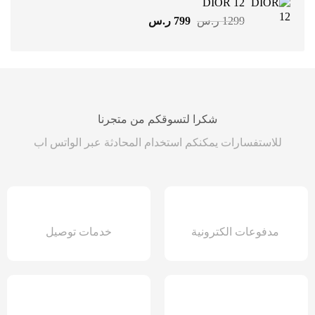
DIOR 12
1399 ر.س.
799 ر.س.
السعر
السعر
1299
ر.س
799
ر.س
الأصلي
الحالي
هو:
هو:
1299 ر.س.
799 ر.س.
شكرا لتسوقكم من متجرنا
للاستفسارات يمكنكم استخدام المحادثة عبر الواتس اب
مدفوعات الكترونية
خدمات توصيل