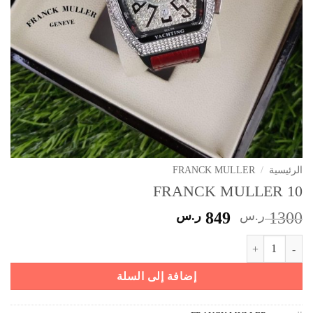
الرئيسية
/
FRANCK MULLER
FRANCK MULLER 10
السعر
السعر
1300
ر.س
849
ر.س
الأصلي
الحالي
كمية FRANCK MULLER 10
هو:
هو:
1300 ر.س.
849 ر.س.
إضافة إلى السلة