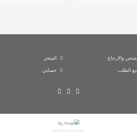
لشحن والارجاع
المتجر
تبع الطلب
حسابي
POWERED BY SKYWEB