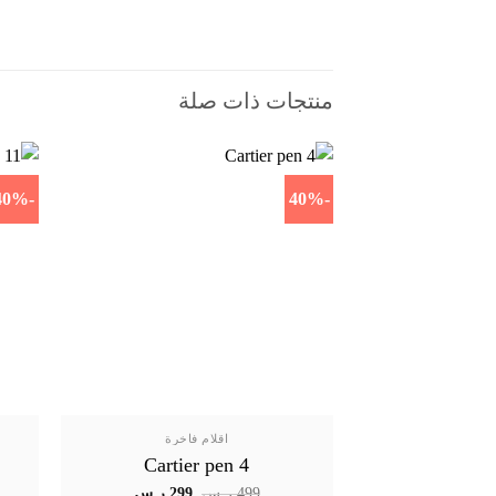
منتجات ذات صلة
-40%
-40%
اقلام فاخرة
Cartier pen 4
السعر
السعر
499
ر.س
299
ر.س