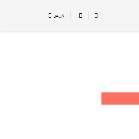
0
ر.س