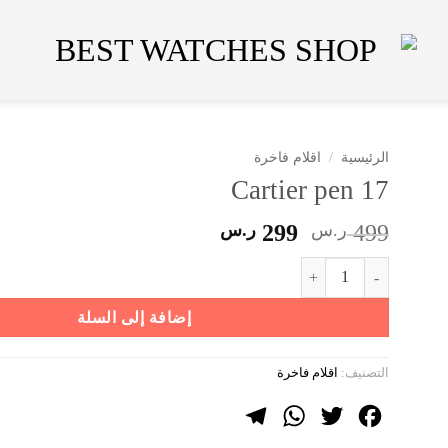
الرئيسية
/
اقلام فاخرة
Cartier pen 17
السعر
السعر
499
ر.س
299
ر.س
الأصلي
الحالي
كمية Cartier pen 17
هو:
هو:
499 ر.س.
299 ر.س.
إضافة إلى السلة
التصنيف:
اقلام فاخرة
Telegram
WhatsApp
Twitter
Facebook