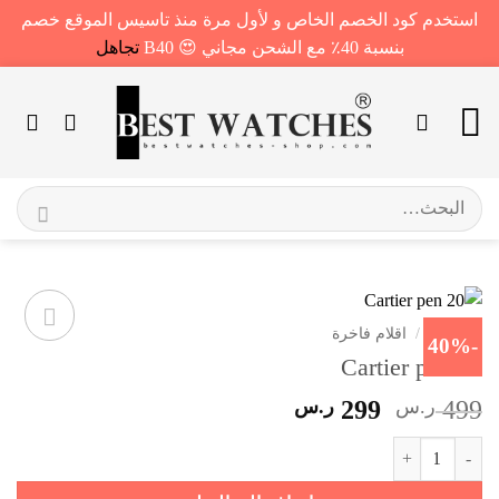
استخدم كود الخصم الخاص و لأول مرة منذ تاسيس الموقع خصم
بنسبة 40٪ مع الشحن مجاني 😍 B40
تجاهل
خطي
لمحتوى
البحث
عن:
الرئيسية
/
اقلام فاخرة
-40%
Cartier pen 20
السعر
السعر
499
ر.س
299
ر.س
الأصلي
الحالي
كمية Cartier pen 20
هو:
هو:
499 ر.س.
299 ر.س.