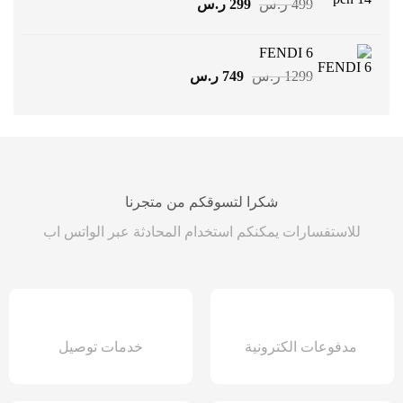
السعر
السعر
499
ر.س
299
ر.س
الأصلي
الحالي
هو:
هو:
FENDI 6
499 ر.س.
299 ر.س.
السعر
السعر
1299
ر.س
749
ر.س
الأصلي
الحالي
هو:
هو:
1299 ر.س.
749 ر.س.
شكرا لتسوقكم من متجرنا
للاستفسارات يمكنكم استخدام المحادثة عبر الواتس اب
مدفوعات الكترونية
خدمات توصيل