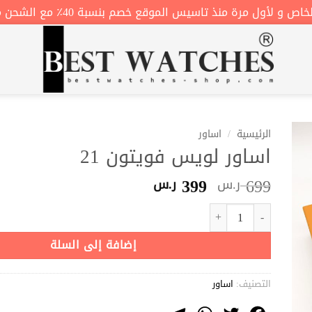
أول مرة منذ تاسيس الموقع خصم بنسبة 40٪ مع الشحن مجاني 😍 B40
الرئيسية
/
اساور
اساور لويس فويتون 21
السعر
السعر
399
699
ر.س
ر.س
الأصلي
الحالي
كمية اساور لويس فويتون 21
هو:
هو:
699 ر.س.
399 ر.س.
إضافة إلى السلة
التصنيف:
اساور