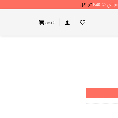
تجاهل
0
ر.س