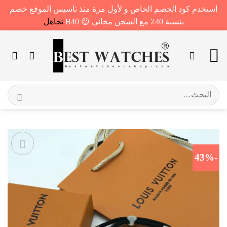
استخدم كود الخصم الخاص و لأول مرة منذ تاسيس الموقع خصم
بنسبة 40٪ مع الشحن مجاني 😍 B40
تجاهل
خطي
لمحتوى
البحث
عن:
-43%