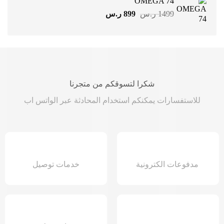
OMEGA 74
499 ر.س.
299 ر.س.
السعر
السعر
1499
ر.س
899
ر.س
الأصلي
الحالي
هو:
هو:
1499 ر.س.
899 ر.س.
شكرا لتسوقكم من متجرنا
للاستفسارات يمكنكم استخدام المحادثة عبر الواتس اب
مدفوعات الكترونية
خدمات توصيل