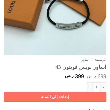
الرئيسية
/
اساور
اساور لويس فويتون 43
السعر
السعر
699
ر.س
399
ر.س
الأصلي
الحالي
كمية اساور لويس فويتون 43
هو:
هو:
699 ر.س.
399 ر.س.
إضافة إلى السلة