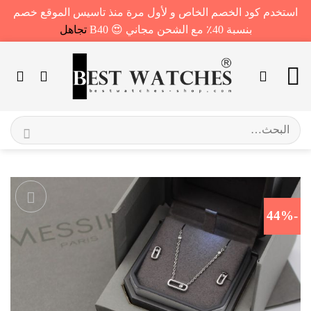
استخدم كود الخصم الخاص و لأول مرة منذ تاسيس الموقع خصم
بنسبة 40٪ مع الشحن مجاني 😍 B40
تجاهل
خطي
لمحتوى
البحث
عن:
-44%