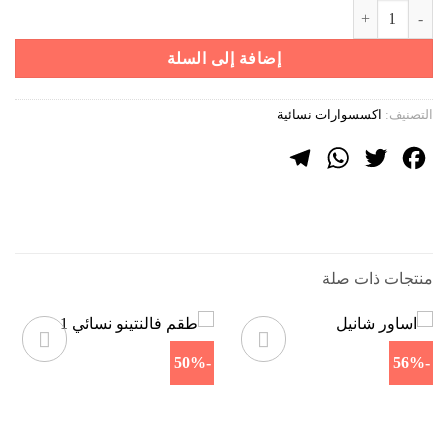
كمية سلسال+حلق ميسيكا 6
هو:
هو:
899 ر.س.
499 ر.س.
إضافة إلى السلة
التصنيف:
اكسسوارات نسائية
Telegram
WhatsApp
Twitter
Facebook
منتجات ذات صلة
-50%
-56%