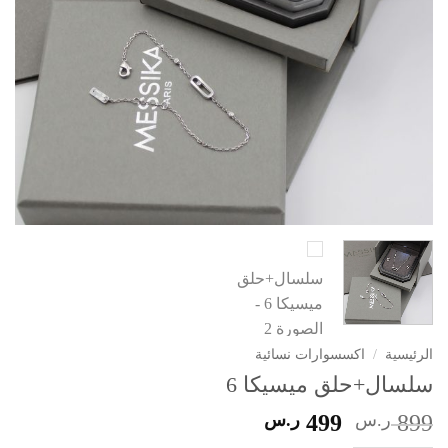
الرئيسية
/
اكسسوارات نسائية
سلسال+حلق ميسيكا 6
السعر
السعر
899
ر.س
499
ر.س
الأصلي
الحالي