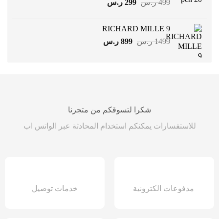
السعر
السعر
499
ر.س
299
ر.س
الأصلي
الحالي
هو:
هو:
RICHARD MILLE 9
499 ر.س.
299 ر.س.
السعر
السعر
1499
ر.س
899
ر.س
الأصلي
الحالي
هو:
هو:
1499 ر.س.
899 ر.س.
شكرا لتسوقكم من متجرنا
للاستفسارات يمكنكم استخدام المحادثة عبر الواتس اب
مدفوعات الكترونية
خدمات توصيل