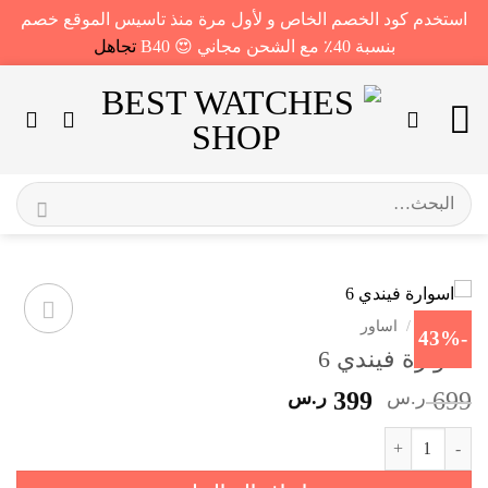
استخدم كود الخصم الخاص و لأول مرة منذ تاسيس الموقع خصم
بنسبة 40٪ مع الشحن مجاني 😍 B40
تجاهل
خطي
لمحتوى
البحث
عن:
الرئيسية
/
اساور
-43%
اسوارة فيندي 6
السعر
السعر
699
ر.س
399
ر.س
الأصلي
الحالي
كمية اسوارة فيندي 6
هو:
هو:
699 ر.س.
399 ر.س.