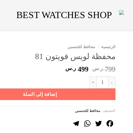
الرئيسية
/
محافظ للجنسين
محفظة لويس فويتون 81
السعر
السعر
799
ر.س
499
ر.س
الأصلي
الحالي
كمية محفظة لويس فويتون 81
هو:
هو:
799 ر.س.
499 ر.س.
إضافة إلى السلة
التصنيف:
محافظ للجنسين
Telegram
WhatsApp
Twitter
Facebook