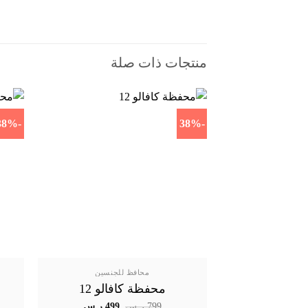
منتجات ذات صلة
-38%
-38%
محافظ للجنسين
محفظة كافالو 12
السعر
السعر
799
ر.س
499
ر.س