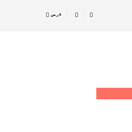
0
ر.س