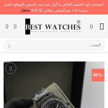
استخدم كود الخصم الخاص و لأول مرة منذ تاسيس الموقع خصم
بنسبة 40٪ مع الشحن مجاني 😍 B40
تجاهل
خطي
لمحتوى
البحث
عن:
-40%