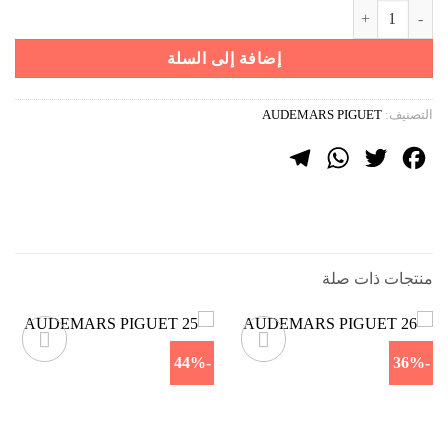
كمية AUDEMARS PIGUET 94
هو:
هو:
1499 ر.س.
899 ر.س.
إضافة إلى السلة
التصنيف:
AUDEMARS PIGUET
Telegram
WhatsApp
Twitter
Facebook
منتجات ذات صلة
-44%
-36%