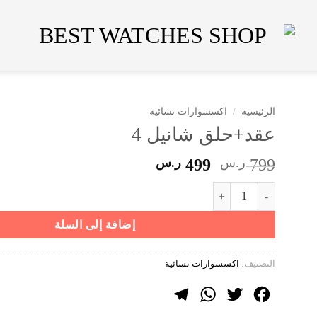
الرئيسية
/
اكسسوارات نسائية
عقد+حلق شانيل 4
السعر
السعر
799
ر.س
499
ر.س
الأصلي
الحالي
كمية عقد+حلق شانيل 4
هو:
هو:
799 ر.س.
499 ر.س.
إضافة إلى السلة
التصنيف:
اكسسوارات نسائية
Telegram
WhatsApp
Twitter
Facebook