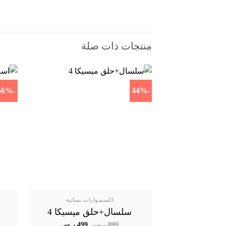
منتجات ذات صلة
-56%
-44%
اكسسوارات نسائية
سلسال+حلق ميسيكا 4
السعر
السعر
899
ر.س
499
ر.س