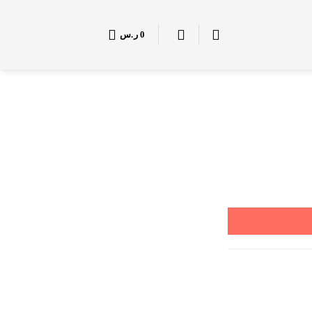
0
ر.س