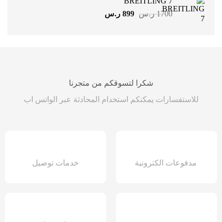
BREITLING 7
1499 ر.س.
899 ر.س.
السعر
السعر
1700
ر.س
899
ر.س
الأصلي
الحالي
هو:
هو:
1700 ر.س.
899 ر.س.
شكرا لتسوقكم من متجرنا
للاستفسارات يمكنكم استخدام المحادثة عبر الواتس اب
مدفوعات الكترونية
خدمات توصيل