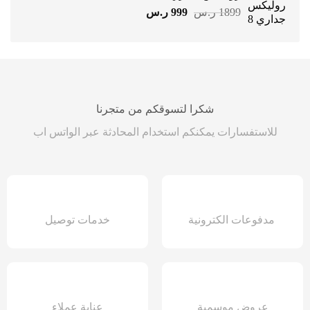
السعر
السعر
1899
ر.س
999
ر.س
الأصلي
الحالي
هو:
هو:
1899 ر.س.
999 ر.س.
شكرا لتسوقكم من متجرنا
للاستفسارات يمكنكم استخدام المحادثة عبر الواتس اب
مدفوعات الكترونية
خدمات توصيل
عروض موسمية
عناية عملاء