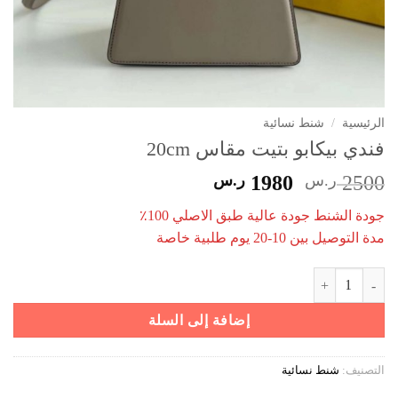
الرئيسية
/
شنط نسائية
فندي بيكابو بتيت مقاس 20cm
السعر
السعر
2500
ر.س
1980
ر.س
الأصلي
الحالي
جودة الشنط جودة عالية طبق الاصلي 100٪
هو:
هو:
مدة التوصيل بين 10-20 يوم طلبية خاصة
2500 ر.س.
1980 ر.س.
كمية فندي بيكابو بتيت مقاس 20cm
إضافة إلى السلة
التصنيف:
شنط نسائية