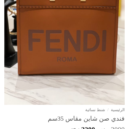
الرئيسية
/
شنط نسائية
فندي صن شاين مقاس 35سم
ر.س
ر.س