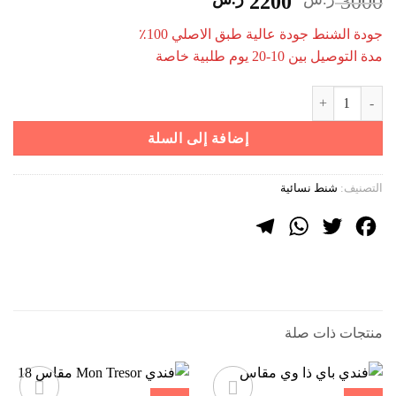
السعر
السعر
2200
3000
الأصلي
الحالي
جودة الشنط جودة عالية طبق الاصلي 100٪
هو:
هو:
مدة التوصيل بين 10-20 يوم طلبية خاصة
3000 ر.س.
2200 ر.س.
كمية فندي صن شاين مقاس 35سم
إضافة إلى السلة
التصنيف:
شنط نسائية
Telegram
WhatsApp
Twitter
Facebook
منتجات ذات صلة