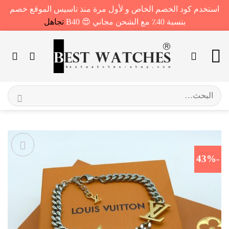
استخدم كود الخصم الخاص و لأول مرة منذ تاسيس الموقع خصم
بنسبة 40٪ مع الشحن مجاني 😍 B40
تجاهل
خطي
لمحتوى
البحث
عن:
-43%