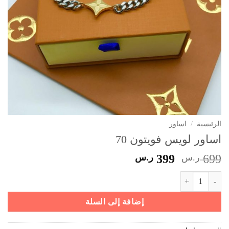
الرئيسية
/
اساور
اساور لويس فويتون 70
السعر
السعر
699
ر.س
399
ر.س
الأصلي
الحالي
كمية اساور لويس فويتون 70
هو:
هو:
699 ر.س.
399 ر.س.
إضافة إلى السلة