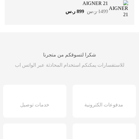
AIGNER 21
1499 ر.س.
899 ر.س.
السعر
السعر
1499
ر.س
899
ر.س
الأصلي
الحالي
هو:
هو:
1499 ر.س.
899 ر.س.
شكرا لتسوقكم من متجرنا
للاستفسارات يمكنكم استخدام المحادثة عبر الواتس اب
مدفوعات الكترونية
خدمات توصيل