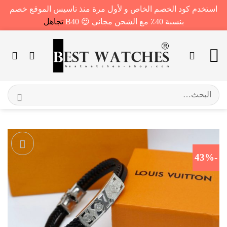
استخدم كود الخصم الخاص و لأول مرة منذ تاسيس الموقع خصم
بنسبة 40٪ مع الشحن مجاني 😍 B40
تجاهل
خطي
لمحتوى
البحث
عن:
-43%