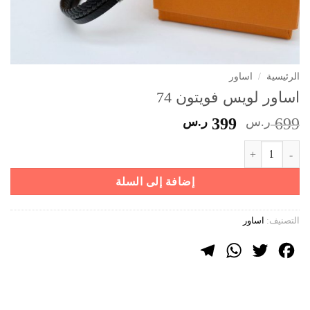
الرئيسية
/
اساور
اساور لويس فويتون 74
السعر
السعر
699
ر.س
399
ر.س
الأصلي
الحالي
كمية اساور لويس فويتون 74
هو:
هو:
699 ر.س.
399 ر.س.
إضافة إلى السلة
التصنيف:
اساور
Telegram
WhatsApp
Twitter
Facebook