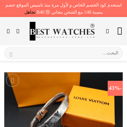
استخدم كود الخصم الخاص و لأول مرة منذ تاسيس الموقع خصم
بنسبة 40٪ مع الشحن مجاني 😍 B40
تجاهل
خطي
لمحتوى
البحث
عن:
-43%