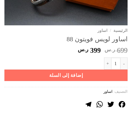
الرئيسية
/
اساور
اساور لويس فويتون 88
السعر
السعر
699
ر.س
399
ر.س
الأصلي
الحالي
كمية اساور لويس فويتون 88
هو:
هو:
699 ر.س.
399 ر.س.
إضافة إلى السلة
التصنيف:
اساور
Telegram
WhatsApp
Twitter
Facebook