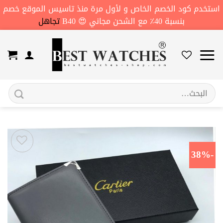
استخدم كود الخصم الخاص و لأول مرة منذ تاسيس الموقع خصم
بنسبة 40٪ مع الشحن مجاني 😍 B40
تجاهل
خطي
لمحتوى
البحث
عن:
-38%