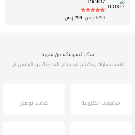
DIOR17
1299 ر.س.
899 ر.س.
السعر
السعر
1299
ر.س
799
ر.س
تم التقييم
الأصلي
الحالي
5.00
من 5
هو:
هو:
1299 ر.س.
799 ر.س.
شكرا لتسوقكم من متجرنا
للاستفسارات يمكنكم استخدام المحادثة عبر الواتس اب
مدفوعات الكترونية
خدمات توصيل