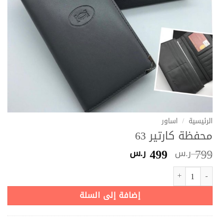
الرئيسية
/
اساور
محفظة كارتير 63
السعر
السعر
499
799
ر.س
ر.س
الأصلي
الحالي
كمية محفظة كارتير 63
هو:
هو:
799 ر.س.
499 ر.س.
إضافة إلى السلة