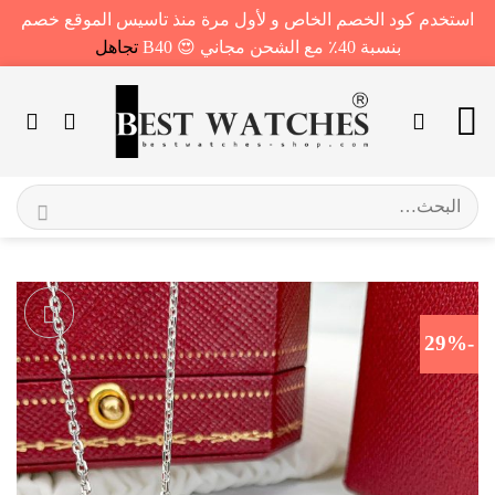
استخدم كود الخصم الخاص و لأول مرة منذ تاسيس الموقع خصم
بنسبة 40٪ مع الشحن مجاني 😍 B40
تجاهل
خطي
لمحتوى
البحث
عن:
-29%