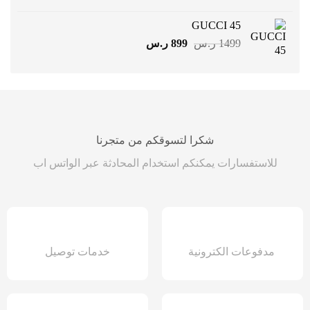
الأصلي
الحالي
هو:
هو:
GUCCI 45
1299 ر.س.
799 ر.س.
السعر
السعر
1499
ر.س
899
ر.س
الأصلي
الحالي
هو:
هو:
1499 ر.س.
899 ر.س.
شكرا لتسوقكم من متجرنا
للاستفسارات يمكنكم استخدام المحادثة عبر الواتس اب
مدفوعات الكترونية
خدمات توصيل