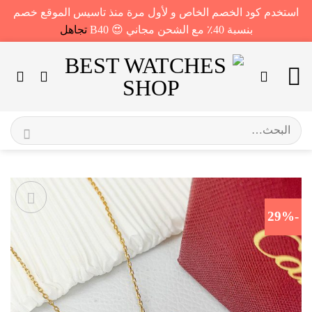
استخدم كود الخصم الخاص و لأول مرة منذ تاسيس الموقع خصم
بنسبة 40٪ مع الشحن مجاني 😍 B40
تجاهل
خطي
لمحتوى
البحث
عن:
-29%