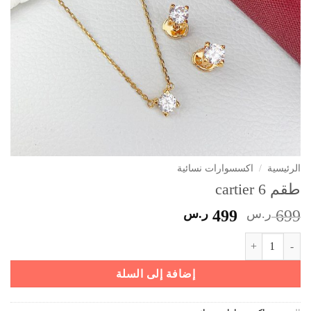
الرئيسية
/
اكسسوارات نسائية
طقم cartier 6
السعر
السعر
699
ر.س
499
ر.س
الأصلي
الحالي
كمية طقم cartier 6
هو:
هو:
699 ر.س.
499 ر.س.
إضافة إلى السلة