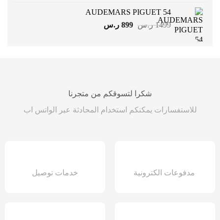
هو:
هو:
AUDEMARS PIGUET 54
499 ر.س.
299 ر.س.
السعر
السعر
1499
ر.س
899
ر.س
الأصلي
الحالي
هو:
هو:
1499 ر.س.
899 ر.س.
شكرا لتسوقكم من متجرنا
للاستفسارات يمكنكم استخدام المحادثة عبر الواتس اب
مدفوعات الكترونية
خدمات توصيل