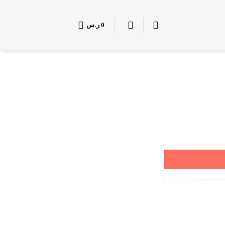
0
ر.س