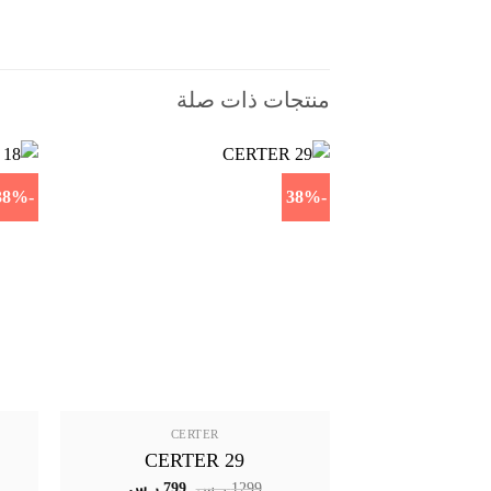
منتجات ذات صلة
-38%
-38%
CERTER
CERTER 29
السعر
السعر
1299
ر.س
799
ر.س