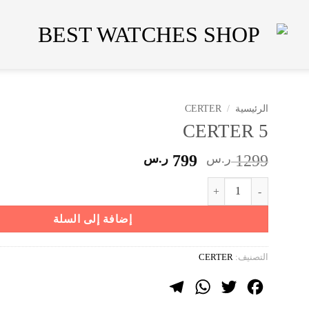
الرئيسية
/
CERTER
CERTER 5
السعر
السعر
1299
ر.س
799
ر.س
الأصلي
الحالي
كمية CERTER 5
هو:
هو:
1299 ر.س.
799 ر.س.
إضافة إلى السلة
التصنيف:
CERTER
Telegram
WhatsApp
Twitter
Facebook