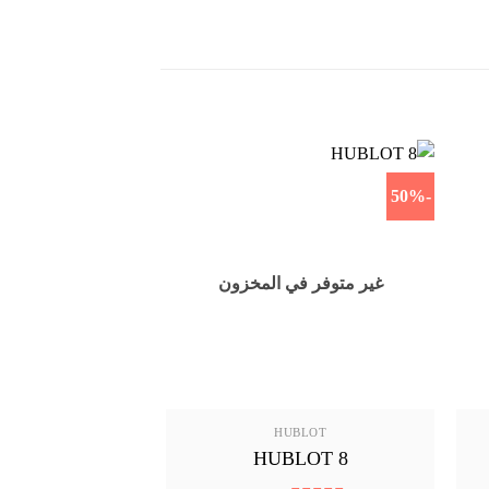
-43%
-50%
غير متوفر في المخزون
UBLOT
HUBLOT
LOT 11
HUBLOT 8
ا
1495
ر.س
9