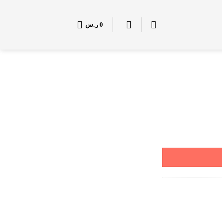
0
ر.س