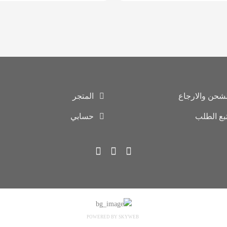
لشحن والارجاع
المتجر
تبع الطلب
حسابي
POWERED BY SKYWEB