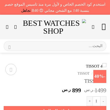
استخدم كود الخصم الخاص و لأول مرة منذ تاسيس الموقع خصم
بنسبة 40٪ مع الشحن مجاني 😍 B40
تجاهل
خطي
لمحتوى
البحث
عن:
الرئيسية
/
TISSOT
-40%
TISSOT 4
السعر
السعر
1499
ر.س
899
ر.س
الأصلي
الحالي
كمية TISSOT 4
هو:
هو:
1499 ر.س.
899 ر.س.