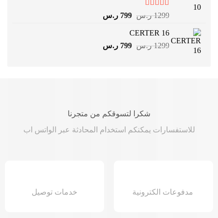
تم التقييم
السعر
السعر
1299
ر.س
799
ر.س
5.00
من 5
الأصلي
الحالي
CERTER 16
هو:
هو:
السعر
السعر
1299
ر.س
799
1299 ر.س.
ر.س
799 ر.س.
الأصلي
الحالي
هو:
هو:
1299 ر.س.
799 ر.س.
شكرا لتسوقكم من متجرنا
للاستفسارات يمكنكم استخدام المحادثة عبر الواتس اب
مدفوعات الكترونية
خدمات توصيل