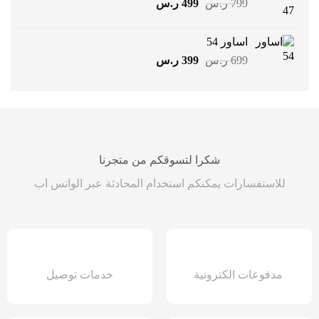
السعر
السعر
799
ر.س
499
ر.س
الأصلي
الحالي
هو:
هو:
اساور 54
799 ر.س.
499 ر.س.
السعر
السعر
699
ر.س
399
ر.س
الأصلي
الحالي
هو:
هو:
699 ر.س.
399 ر.س.
شكرا لتسوقكم من متجرنا
للاستفسارات يمكنكم استخدام المحادثة عبر الواتس اب
مدفوعات الكترونية
خدمات توصيل