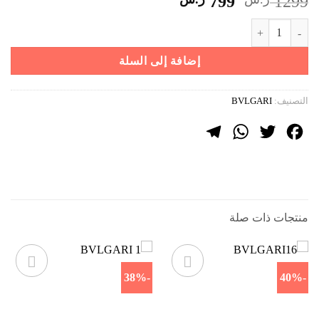
السعر
السعر
799
1299
الأصلي
الحالي
كمية BVLGARI 11
هو:
هو:
1299 ر.س.
799 ر.س.
إضافة إلى السلة
التصنيف:
BVLGARI
Telegram
WhatsApp
Twitter
Facebook
منتجات ذات صلة
-38%
-40%