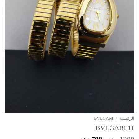
الرئيسية
/
BVLGARI
BVLGARI 11
ر.س
ر.س