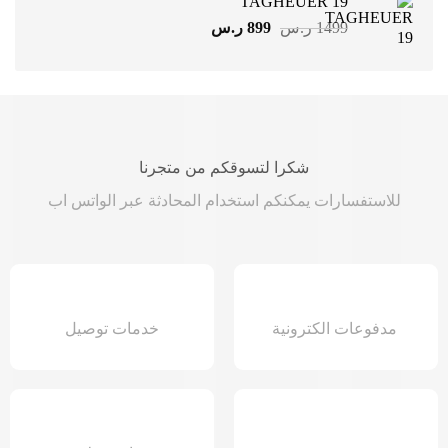
TAGHEUER 19
1499 ر.س.
899 ر.س.
السعر
السعر
1499
ر.س
899
ر.س
الأصلي
الحالي
هو:
هو:
1499 ر.س.
899 ر.س.
شكرا لتسوقكم من متجرنا
للاستفسارات يمكنكم استخدام المحادثة عبر الواتس اب
مدفوعات الكترونية
خدمات توصيل