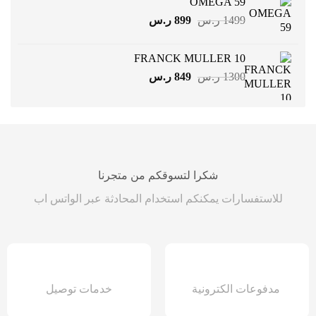
OMEGA 59
599 ر.س.
399 ر.س.
السعر
السعر
1499
ر.س
899
ر.س
الأصلي
الحالي
هو:
هو:
FRANCK MULLER 10
1499 ر.س.
899 ر.س.
السعر
السعر
1300
ر.س
849
ر.س
الأصلي
الحالي
هو:
هو:
1300 ر.س.
849 ر.س.
شكرا لتسوقكم من متجرنا
للاستفسارات يمكنكم استخدام المحادثة عبر الواتس اب
مدفوعات الكترونية
خدمات توصيل