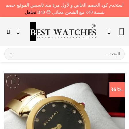
استخدم كود الخصم الخاص و لأول مرة منذ تاسيس الموقع خصم
بنسبة 40٪ مع الشحن مجاني 😍 B40
تجاهل
خطي
لمحتوى
البحث
عن:
-36%