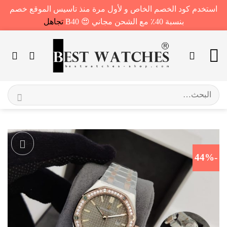
استخدم كود الخصم الخاص و لأول مرة منذ تاسيس الموقع خصم
بنسبة 40٪ مع الشحن مجاني 😍 B40
تجاهل
خطي
لمحتوى
البحث
عن:
-44%