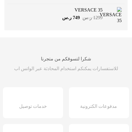
هو:
هو:
VERSACE 35
1499 ر.س.
899 ر.س.
السعر
السعر
1299
ر.س
749
ر.س
الأصلي
الحالي
هو:
هو:
1299 ر.س.
749 ر.س.
شكرا لتسوقكم من متجرنا
للاستفسارات يمكنكم استخدام المحادثة عبر الواتس اب
مدفوعات الكترونية
خدمات توصيل