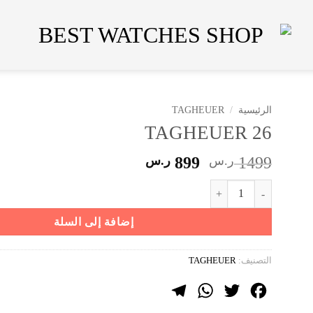
الرئيسية
/
TAGHEUER
TAGHEUER 26
السعر
السعر
1499
ر.س
899
ر.س
الأصلي
الحالي
كمية TAGHEUER 26
هو:
هو:
1499 ر.س.
899 ر.س.
إضافة إلى السلة
التصنيف:
TAGHEUER
Telegram
WhatsApp
Twitter
Facebook