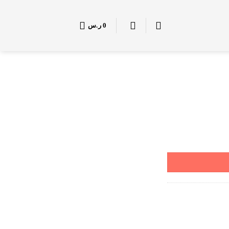
0
ر.س