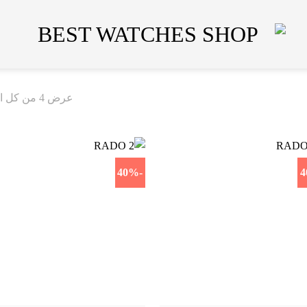
عرض ⁦4⁩ من كل النتائج
-40%