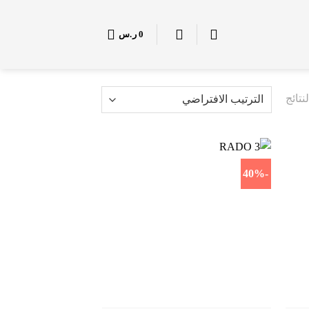
0
ر.س
-40%