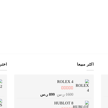
اكثر مبيعا
اختر
ROLEX 4
تم التقييم
السعر
السعر
1600
ر.س
899
ر.س
4.75
من 5
الأصلي
الحالي
HUBLOT 8
هو:
هو: