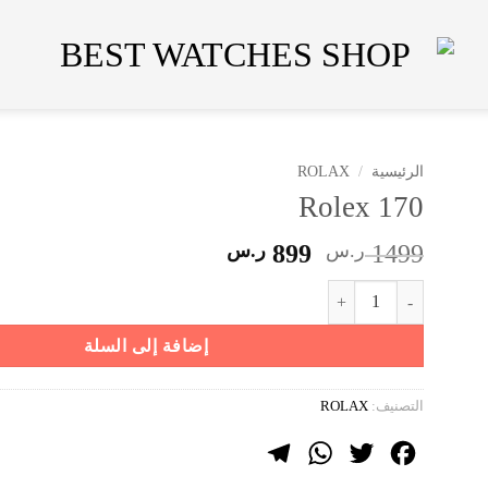
الرئيسية
/
ROLAX
Rolex 170
السعر
السعر
1499
ر.س
899
ر.س
الأصلي
الحالي
كمية Rolex 170
هو:
هو:
1499 ر.س.
899 ر.س.
إضافة إلى السلة
التصنيف:
ROLAX
Telegram
WhatsApp
Twitter
Facebook