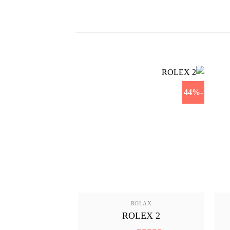
-28%
-44%
OLAX
ROLAX
LEX 6
ROLEX 2