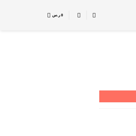
0
ر.س