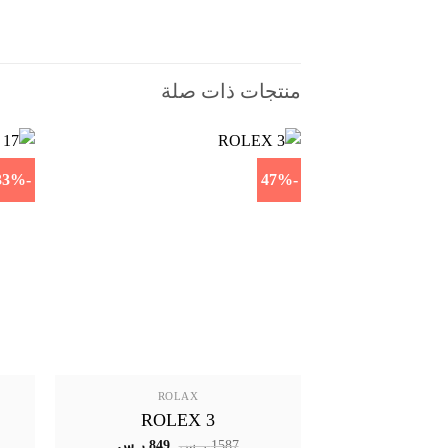
منتجات ذات صلة
-33%
-47%
ROLAX
ROLEX 3
السعر
السعر
1587
ر.س
849
ر.س