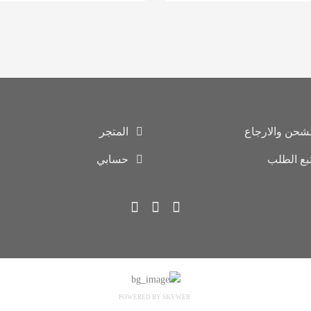
لشحن والارجاع
المتجر
تبع الطلب
حسابي
POWERED BY SKYWEB