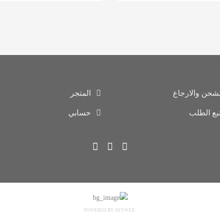
لشحن والارجاع
المتجر
تبع الطلب
حسابي
POWERED BY SKYWEB