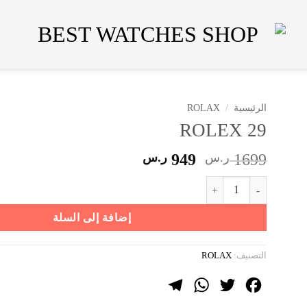
الرئيسية
/
ROLAX
ROLEX 29
السعر
السعر
1699
ر.س
949
ر.س
الأصلي
الحالي
كمية ROLEX 29
هو:
هو:
1699 ر.س.
949 ر.س.
إضافة إلى السلة
التصنيف:
ROLAX
Telegram
WhatsApp
Twitter
Facebook