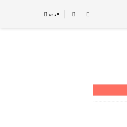
0
ر.س