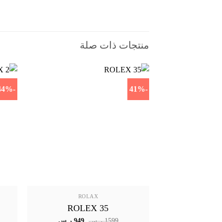
منتجات ذات صلة
-44%
-41%
ROLAX
ROLEX 35
السعر
السعر
1599
ر.س
949
ر.س