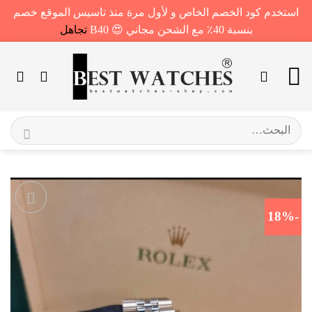
استخدم كود الخصم الخاص و لأول مرة منذ تاسيس الموقع خصم
بنسبة 40٪ مع الشحن مجاني 😍 B40
تجاهل
خطي
لمحتوى
البحث
عن:
-18%