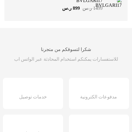
BVLGARI17
799 ر.س.
499 ر.س.
السعر
السعر
1499
ر.س
899
ر.س
الأصلي
الحالي
هو:
هو:
1499 ر.س.
899 ر.س.
شكرا لتسوقكم من متجرنا
للاستفسارات يمكنكم استخدام المحادثة عبر الواتس اب
مدفوعات الكترونية
خدمات توصيل