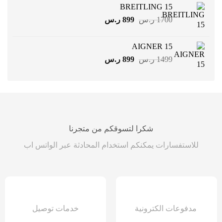
هو:
هو:
BREITLING 15
799 ر.س.
499 ر.س.
السعر
السعر
1700
ر.س
899
ر.س
الأصلي
الحالي
هو:
هو:
AIGNER 15
1700 ر.س.
899 ر.س.
السعر
السعر
1499
ر.س
899
ر.س
الأصلي
الحالي
هو:
هو:
1499 ر.س.
899 ر.س.
شكرا لتسوقكم من متجرنا
للاستفسارات يمكنكم استخدام المحادثة عبر الواتس اب
مدفوعات الكترونية
خدمات توصيل