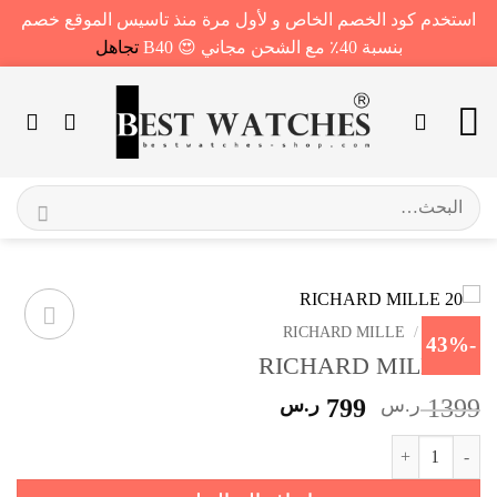
استخدم كود الخصم الخاص و لأول مرة منذ تاسيس الموقع خصم
بنسبة 40٪ مع الشحن مجاني 😍 B40
تجاهل
خطي
لمحتوى
البحث
عن:
الرئيسية
/
RICHARD MILLE
-43%
RICHARD MILLE 20
السعر
السعر
1399
ر.س
799
ر.س
الأصلي
الحالي
كمية RICHARD MILLE 20
هو:
هو:
1399 ر.س.
799 ر.س.