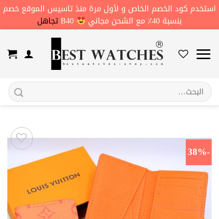
استخدم كود الخصم الخاص و لأول مرة منذ تاسيس الموقع خصم
بنسبة 40٪ مع الشحن مجاني
B40
تجاهل
خطي
لمحتوى
البحث
عن:
-38%
اضف