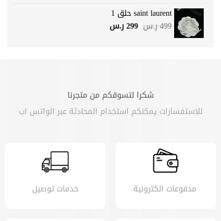
هو:
هو:
saint laurent حلق 1
999 ر.س.
749 ر.س.
السعر
السعر
499
ر.س
299
ر.س
الأصلي
الحالي
هو:
هو:
499 ر.س.
299 ر.س.
شكرا لتسوقكم من متجرنا
للاستفسارات يمكنكم استخدام المحادثة عبر الواتس اب
مدفوعات الكترونية
خدمات توصيل