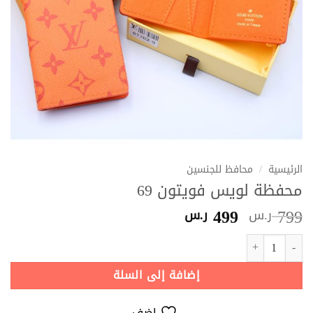
الرئيسية
/
محافظ للجنسين
محفظة لويس فويتون 69
السعر
السعر
499
799
ر.س
ر.س
الأصلي
الحالي
كمية محفظة لويس فويتون 69
هو:
هو:
799 ر.س.
499 ر.س.
إضافة إلى السلة
اضف