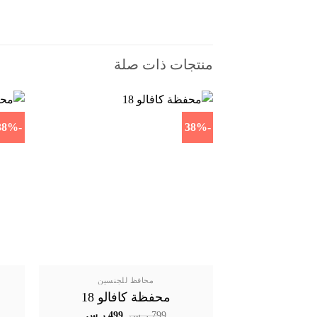
منتجات ذات صلة
-38%
-38%
محافظ للجنسين
محفظة كافالو 18
السعر
السعر
799
ر.س
499
ر.س