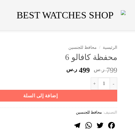
الرئيسية
/
محافظ للجنسين
محفظة كافالو 6
السعر
السعر
799
ر.س
499
ر.س
الأصلي
الحالي
كمية محفظة كافالو 6
هو:
هو:
799 ر.س.
499 ر.س.
إضافة إلى السلة
التصنيف:
محافظ للجنسين
Telegram
WhatsApp
Twitter
Facebook