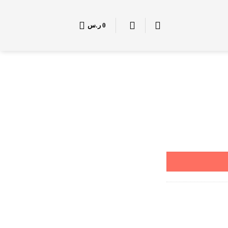
0
ر.س