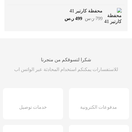
الأصلي
الحالي
هو:
هو:
محفظة كارتير 41
1499 ر.س.
899 ر.س.
السعر
السعر
799
ر.س
499
ر.س
الأصلي
الحالي
هو:
هو:
799 ر.س.
499 ر.س.
شكرا لتسوقكم من متجرنا
للاستفسارات يمكنكم استخدام المحادثة عبر الواتس اب
مدفوعات الكترونية
خدمات توصيل