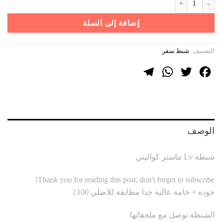
هو:
هو:
9999 ر.س.
5599 ر.س.
إضافة إلى السلة
التصنيف:
شنط سفر
Telegram
WhatsApp
Twitter
Facebook
الوصف
شنطة Lv ماستر كواليتي
Thank you for reading this post, don't forget to subscribe!
جودة + خامة عالية جدا مطابقة للاصلي 100٪
الشنطة توصل مع ملحقاتها