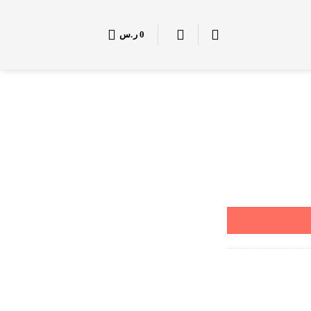
0
ر.س