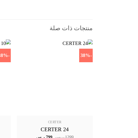
منتجات ذات صلة
-38%
-38%
CERTER
CERTER 24
السعر
السعر
1299
ر.س
799
ر.س