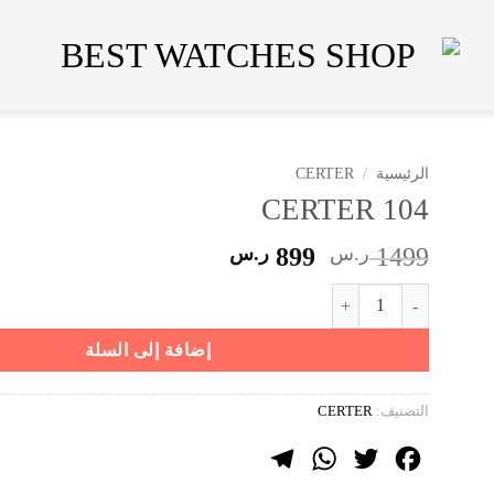
الرئيسية
/
CERTER
CERTER 104
السعر
السعر
1499
ر.س
899
ر.س
الأصلي
الحالي
كمية CERTER 104
هو:
هو:
1499 ر.س.
899 ر.س.
إضافة إلى السلة
التصنيف:
CERTER
Telegram
WhatsApp
Twitter
Facebook