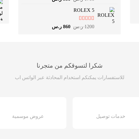
4.67
من 5
الأصلي
الحالي
ROLEX 5
هو:
هو:
1700 ر.س.
950 ر.س.
تم التقييم
السعر
السعر
1200
ر.س
860
ر.س
4.83
من 5
الأصلي
الحالي
هو:
هو:
1200 ر.س.
860 ر.س.
شكرا لتسوقكم من متجرنا
للاستفسارات يمكنكم استخدام المحادثة عبر الواتس اب
خدمات توصيل
عروض موسمية