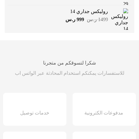
الأصلي
الحالي
هو:
هو:
روليكس جداري 14
1399 ر.س.
899 ر.س.
السعر
السعر
1499
ر.س
999
ر.س
الأصلي
الحالي
هو:
هو:
1499 ر.س.
999 ر.س.
شكرا لتسوقكم من متجرنا
للاستفسارات يمكنكم استخدام المحادثة عبر الواتس اب
مدفوعات الكترونية
خدمات توصيل