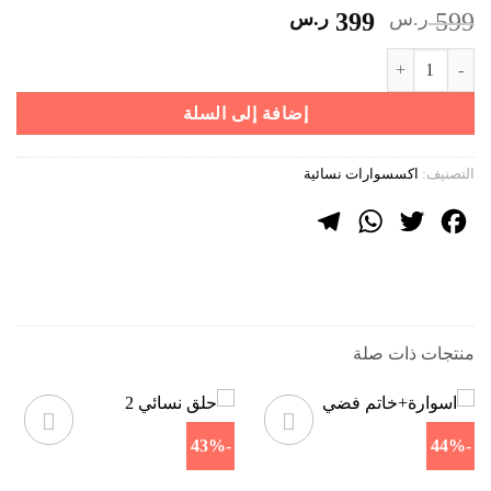
السعر
السعر
599
ر.س
399
ر.س
الأصلي
الحالي
كمية رباط شعر غوتشي 2
هو:
هو:
599 ر.س.
399 ر.س.
إضافة إلى السلة
التصنيف:
اكسسوارات نسائية
Telegram
WhatsApp
Twitter
Facebook
منتجات ذات صلة
-43%
-44%