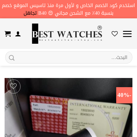
استخدم كود الخصم الخاص و لأول مرة منذ تاسيس الموقع خصم
بنسبة 40٪ مع الشحن مجاني 😍 B40
تجاهل
خطي
لمحتوى
البحث
عن:
-40%