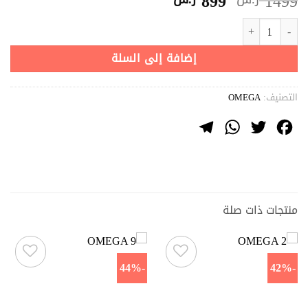
السعر
السعر
899
1499
الأصلي
الحالي
كمية OMEGA 13
هو:
هو:
1499 ر.س.
899 ر.س.
إضافة إلى السلة
التصنيف:
OMEGA
Telegram
WhatsApp
Twitter
Facebook
منتجات ذات صلة
-44%
-42%