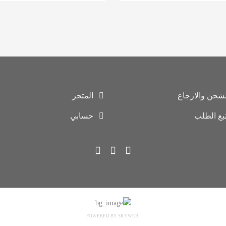
لشحن والارجاع
المتجر
تبع الطلب
حسابي
POWERED BY SKYWEB