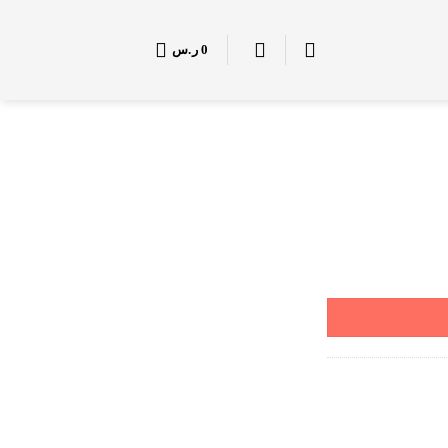
0
ر.س