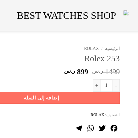
الرئيسية
/
ROLAX
Rolex 253
السعر
السعر
1499
ر.س
899
ر.س
الأصلي
الحالي
كمية Rolex 253
هو:
هو:
1499 ر.س.
899 ر.س.
إضافة إلى السلة
التصنيف:
ROLAX
Telegram
WhatsApp
Twitter
Facebook