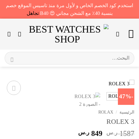
استخدم كود الخصم الخاص و لأول مرة منذ تاسيس الموقع خصم
بنسبة 40٪ مع الشحن مجاني 😍 B40
تجاهل
خطي
لمحتوى
البحث
عن:
-47%
الرئيسية
/
ROLAX
ROLEX 3
السعر
السعر
1587
ر.س
849
ر.س