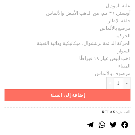
الأصلي
الحالي
علبة الموديل
هو:
هو:
أويستر، ٣٦ مم، من الذهب الأبيض والألماس
1587 ر.س.
849 ر.س.
حلقة الإطار
مرصع بالألماس
الحركية
الحركة الدائمة بربتشوال، ميكانيكية وذاتية التعبئة
السوار
ذهب أبيض عيار ١٨ قيراطًا
الميناء
مرصوف بالألماس
كمية ROLEX 3
إضافة إلى السلة
التصنيف:
ROLAX
Telegram
WhatsApp
Twitter
Facebook