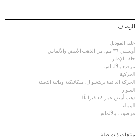
الوصف
علبة الموديل
أويستر، ٣٦ مم، من الذهب الأبيض والألماس
حلقة الإطار
مرصع بالألماس
الحركية
الحركة الدائمة بربتشوال، ميكانيكية وذاتية التعبئة
السوار
ذهب أبيض عيار ١٨ قيراطًا
الميناء
مرصوف بالألماس
منتجات ذات صلة