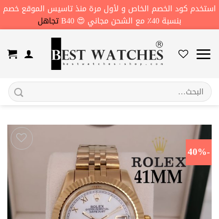
استخدم كود الخصم الخاص و لأول مرة منذ تاسيس الموقع خصم
بنسبة 40٪ مع الشحن مجاني 😍 B40
تجاهل
خطي
لمحتوى
البحث
عن:
-40%