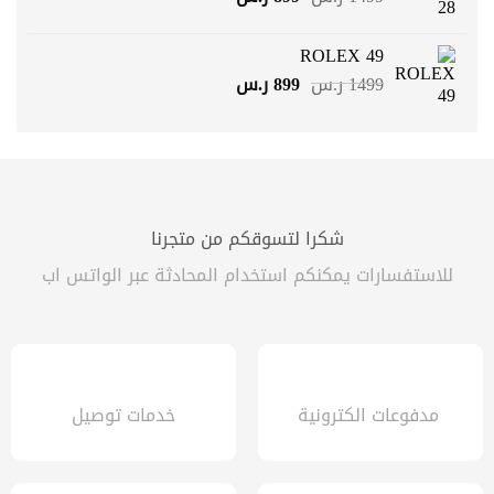
الأصلي
الحالي
هو:
هو:
ROLEX 49
1499 ر.س.
899 ر.س.
السعر
السعر
1499
ر.س
899
ر.س
الأصلي
الحالي
هو:
هو:
1499 ر.س.
899 ر.س.
شكرا لتسوقكم من متجرنا
للاستفسارات يمكنكم استخدام المحادثة عبر الواتس اب
مدفوعات الكترونية
خدمات توصيل