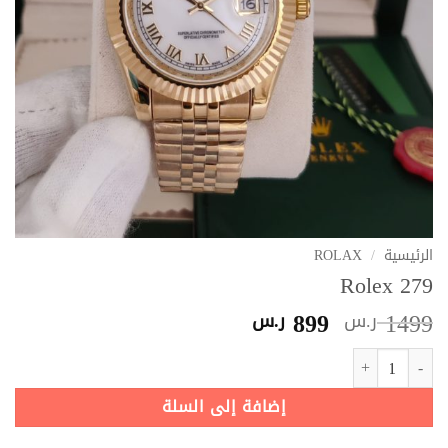
الرئيسية
/
ROLAX
Rolex 279
السعر
السعر
899
1499
ر.س
ر.س
الأصلي
الحالي
كمية Rolex 279
هو:
هو:
1499 ر.س.
899 ر.س.
إضافة إلى السلة