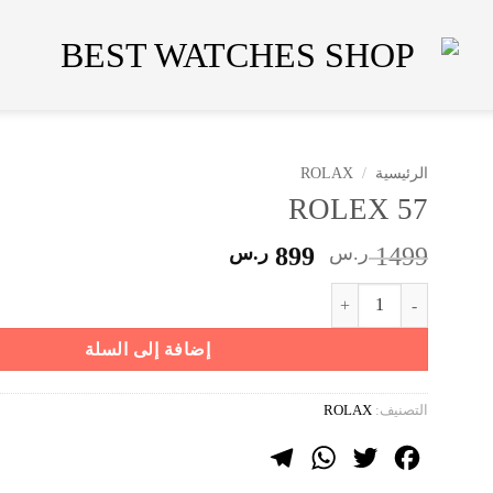
الرئيسية
/
ROLAX
ROLEX 57
السعر
السعر
1499
ر.س
899
ر.س
الأصلي
الحالي
كمية ROLEX 57
هو:
هو:
1499 ر.س.
899 ر.س.
إضافة إلى السلة
التصنيف:
ROLAX
Telegram
WhatsApp
Twitter
Facebook