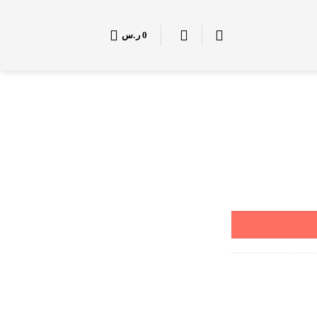
0
ر.س