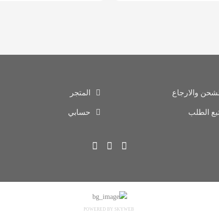
لشحن والارجاع
المتجر
تبع الطلب
حسابي
POWERED BY SKYWEB