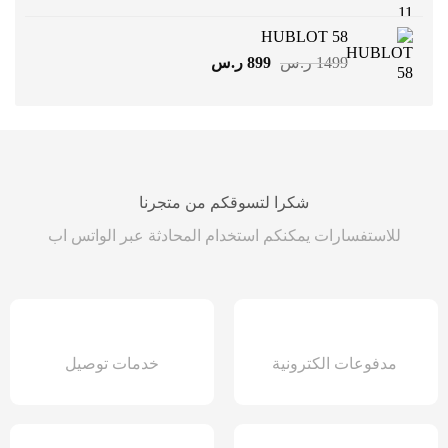
الأصلي
الحالي
هو:
هو:
HUBLOT 58
1499 ر.س.
899 ر.س.
السعر
السعر
1499
ر.س
899
ر.س
الأصلي
الحالي
هو:
هو:
1499 ر.س.
899 ر.س.
شكرا لتسوقكم من متجرنا
للاستفسارات يمكنكم استخدام المحادثة عبر الواتس اب
مدفوعات الكترونية
خدمات توصيل