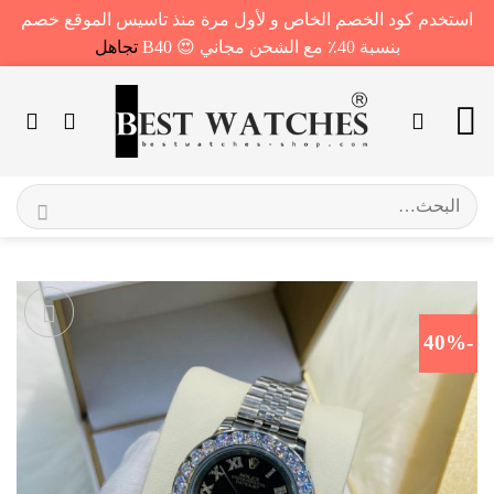
استخدم كود الخصم الخاص و لأول مرة منذ تاسيس الموقع خصم
بنسبة 40٪ مع الشحن مجاني 😍 B40
تجاهل
خطي
لمحتوى
البحث
عن:
-40%