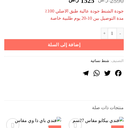
السعر
السعر
1525
2590
الأصلي
الحالي
جودة الشنط جودة عالية طبق الاصلي 100٪
هو:
هو:
مدة التوصيل بين 10-20 يوم طلبية خاصة
2590 ر.س.
1525 ر.س.
كمية فندي باي ذا وي مقاس 20.5cm
إضافة إلى السلة
التصنيف:
شنط نسائية
Telegram
WhatsApp
Twitter
Facebook
منتجات ذات صلة