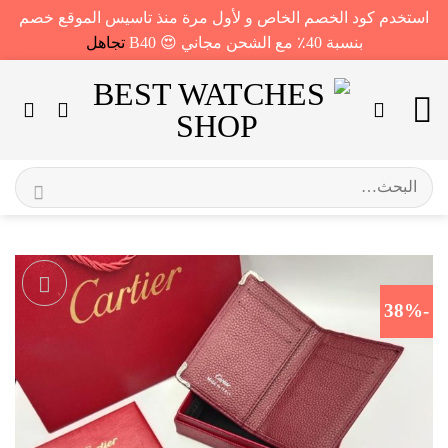
استخدم كود الخصم الخاص و لأول مرة منذ تاسيس الموقع خصم
بنسبة 40٪ مع الشحن مجاني 😍 B40
تجاهل
خطي
لمحتوى
البحث
عن:
-38%