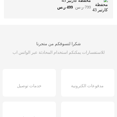
محفظة كارتير 43
1499 ر.س.
899 ر.س.
السعر
السعر
799
ر.س
499
ر.س
الأصلي
الحالي
هو:
هو:
799 ر.س.
499 ر.س.
شكرا لتسوقكم من متجرنا
للاستفسارات يمكنكم استخدام المحادثة عبر الواتس اب
مدفوعات الكترونية
خدمات توصيل