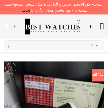
استخدم كود الخصم الخاص و لأول مرة منذ تاسيس الموقع خصم
بنسبة 40٪ مع الشحن مجاني 😍 B40
تجاهل
خطي
لمحتوى
البحث
عن:
-40%