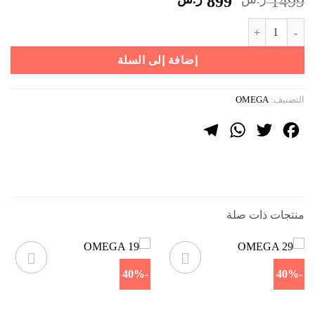
السعر
السعر
899
1499
الأصلي
الحالي
كمية OMEGA 14
هو:
هو:
1499 ر.س.
899 ر.س.
إضافة إلى السلة
التصنيف:
OMEGA
Telegram
WhatsApp
Twitter
Facebook
منتجات ذات صلة
-40%
-40%